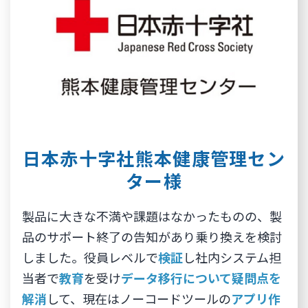
日本赤十字社熊本健康管理セン
ター様
製品に大きな不満や課題はなかったものの、製
品のサポート終了の告知があり乗り換えを検討
しました。役員レベルで
検証
し社内システム担
当者で
教育
を受け
データ移行について疑問点を
解消
して、現在はノーコードツールの
アプリ作